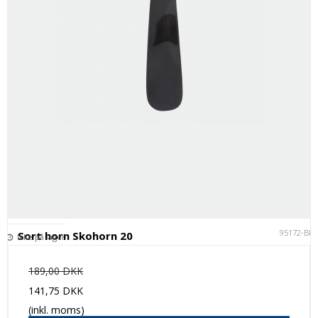
95172-BK
Sort horn Skohorn 20
Ikke på lager
189,00 DKK
141,75 DKK
(inkl. moms)