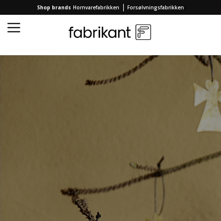
|
Shop brands
Hornvarefabrikken
Forsølvningsfabrikken
Forside
/
Kollektion
/
Gaver & Gavekort
/
Black Friday