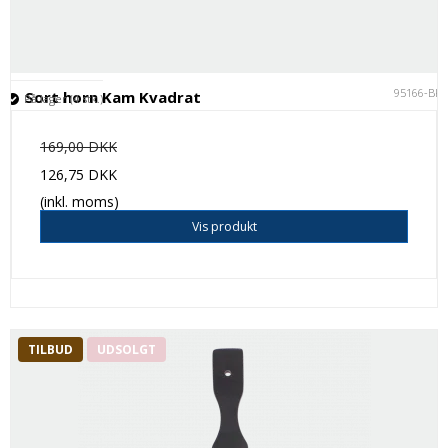
95166-BK
Sort horn Kam Kvadrat
På lager (4 stk.)
169,00 DKK
126,75 DKK
(inkl. moms)
Vis produkt
TILBUD
UDSOLGT