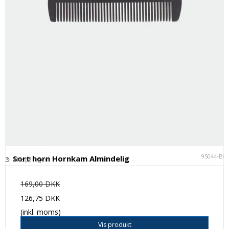
95044-BK
Sort horn Hornkam Almindelig
Ikke på lager
169,00 DKK
126,75 DKK
(inkl. moms)
Vis produkt