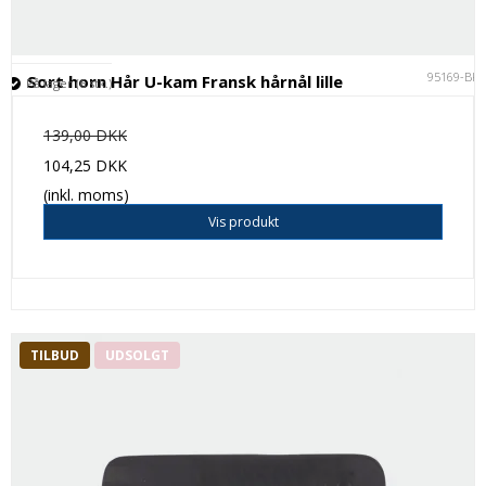
95169-BK
Sort horn Hår U-kam Fransk hårnål lille
På lager (6 stk.)
139,00 DKK
104,25 DKK
(inkl. moms)
Vis produkt
TILBUD
UDSOLGT