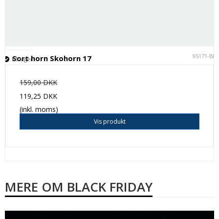
95171-BK
Sort horn Skohorn 17
På lager
159,00 DKK
119,25 DKK
(inkl. moms)
Vis produkt
MERE OM BLACK FRIDAY