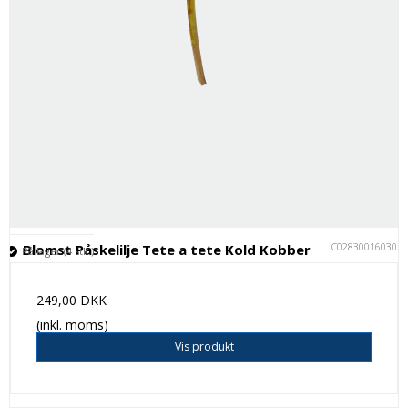
C028300160301
Blomst Påskelilje Tete a tete Kold Kobber
På lager (4 stk.)
249,00 DKK
(inkl. moms)
Vis produkt