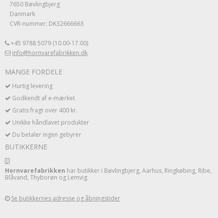
7650 Bøvlingbjerg
Danmark
CVR-nummer: DK32666663
+45 9788 5079 (10.00-17.00)
info@hornvarefabrikken.dk
MANGE FORDELE
Hurtig levering
Godkendt af e-mærket
Gratis fragt over 400 kr.
Unikke håndlavet produkter
Du betaler ingen gebyrer
BUTIKKERNE
Hornvarefabrikken
har butikker i Bøvlingbjerg, Aarhus, Ringkøbing, Ribe,
Blåvand, Thyborøn og Lemvig.
Se butikkernes adresse og åbningstider