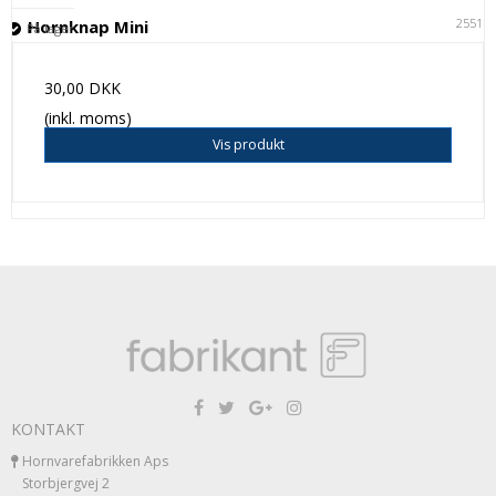
25511
Hornknap Mini
På lager
30,00 DKK
(inkl. moms)
Vis produkt
KONTAKT
Hornvarefabrikken Aps
Storbjergvej 2