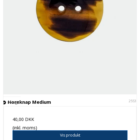
25531
Hornknap Medium
På lager
40,00 DKK
(inkl. moms)
Vis produkt