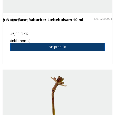
5707722000947
Naturfarm Rabarber Læbebalsam 10 ml
På lager (17 stk.)
45,00 DKK
(inkl. moms)
Vis produkt