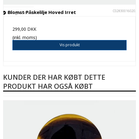
C028300160202
Blomst Påskelilje Hoved Irret
På lager (46 stk.)
299,00 DKK
(inkl. moms)
Vis produkt
KUNDER DER HAR KØBT DETTE
PRODUKT HAR OGSÅ KØBT