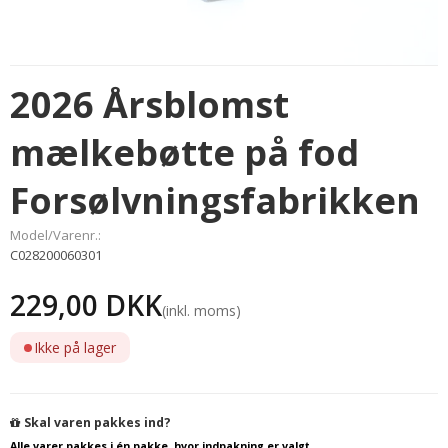
2026 Årsblomst
mælkebøtte på fod
Forsølvningsfabrikken
Model/Varenr.:
C028200060301
229,00 DKK
(inkl. moms)
Ikke på lager
Skal varen pakkes ind?
Alle varer pakkes i én pakke, hvor indpakning er valgt.