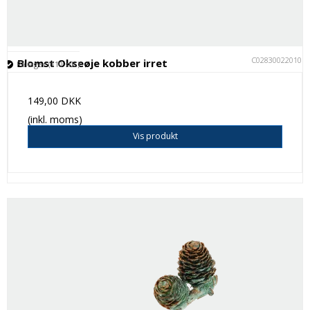
C028300220101
Blomst Okseøje kobber irret
På lager (110 stk.)
149,00 DKK
(inkl. moms)
Vis produkt