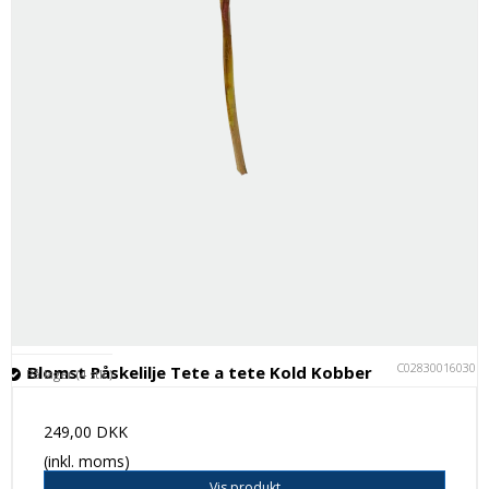
C028300160301
Blomst Påskelilje Tete a tete Kold Kobber
På lager (4 stk.)
249,00 DKK
(inkl. moms)
Vis produkt