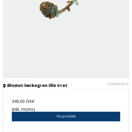
C028300050101
Blomst lærkegren lille irret
På lager (51 stk.)
349,00 DKK
(inkl. moms)
Vis produkt