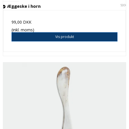
5000
Æggeske i horn
På lager
99,00 DKK
(inkl. moms)
Vis produkt