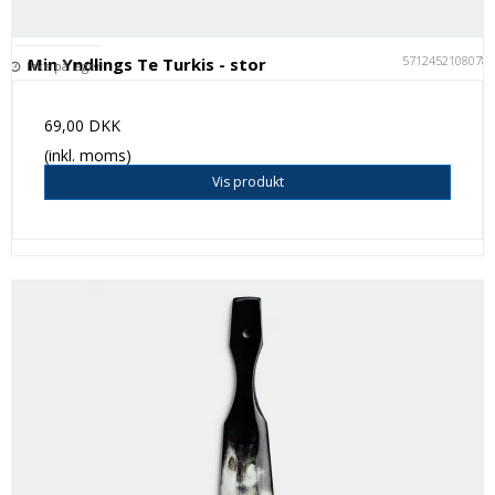
5712452108078
Min Yndlings Te Turkis - stor
Ikke på lager
69,00 DKK
(inkl. moms)
Vis produkt