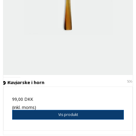
5064
Kaviarske i horn
På lager
99,00 DKK
(inkl. moms)
Vis produkt