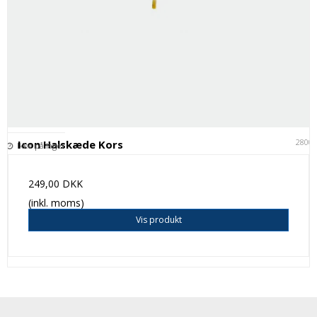
2800
Icon Halskæde Kors
Ikke på lager
249,00 DKK
(inkl. moms)
Vis produkt