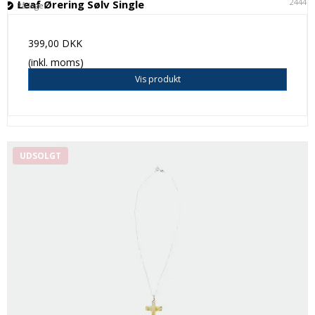
24441
Leaf Ørering Sølv Single
På lager
399,00 DKK
(inkl. moms)
Vis produkt
UDSOLGT