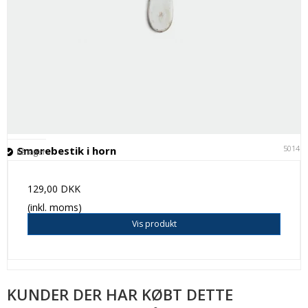
50141
Smørebestik i horn
På lager
129,00 DKK
(inkl. moms)
Vis produkt
KUNDER DER HAR KØBT DETTE