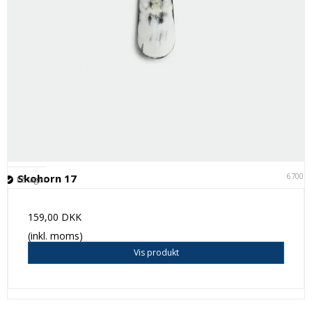
67001
Skohorn 17
På lager
159,00 DKK
(inkl. moms)
Vis produkt