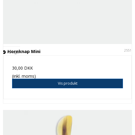
25511
Hornknap Mini
På lager
30,00 DKK
(inkl. moms)
Vis produkt