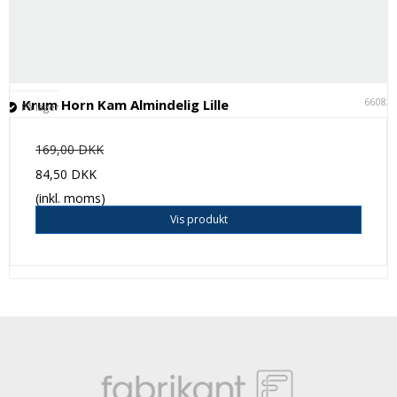
66082
Krum Horn Kam Almindelig Lille
På lager
169,00 DKK
84,50 DKK
(inkl. moms)
Vis produkt