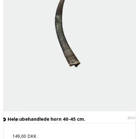
82031
Hele ubehandlede horn 40-45 cm.
På lager
149,00 DKK