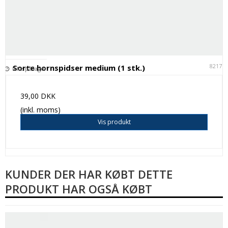
82171
Sorte hornspidser medium (1 stk.)
Ikke på lager
39,00 DKK
(inkl. moms)
Vis produkt
KUNDER DER HAR KØBT DETTE
PRODUKT HAR OGSÅ KØBT