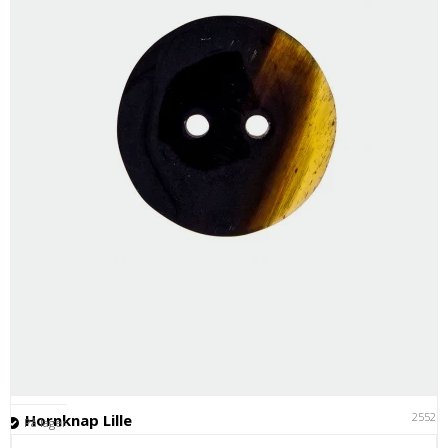
25521
Hornknap Lille
På lager