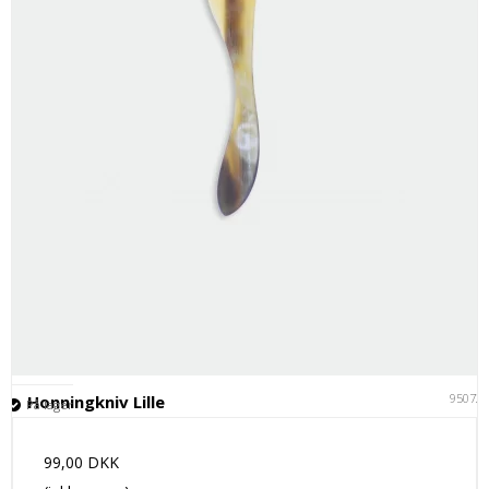
95072
Honningkniv Lille
På lager
99,00 DKK