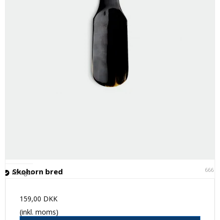
6661
Skohorn bred
På lager
159,00 DKK
(inkl. moms)