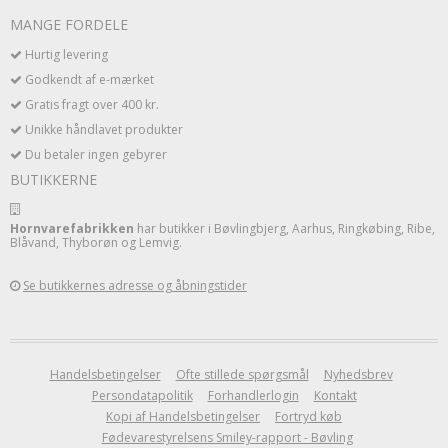
MANGE FORDELE
Hurtig levering
Godkendt af e-mærket
Gratis fragt over 400 kr.
Unikke håndlavet produkter
Du betaler ingen gebyrer
BUTIKKERNE
Hornvarefabrikken
har butikker i Bøvlingbjerg, Aarhus, Ringkøbing, Ribe,
Blåvand, Thyborøn og Lemvig.
Se butikkernes adresse og åbningstider
Handelsbetingelser
Ofte stillede spørgsmål
Nyhedsbrev
Persondatapolitik
Forhandlerlogin
Kontakt
Kopi af Handelsbetingelser
Fortryd køb
Fødevarestyrelsens Smiley-rapport - Bøvling