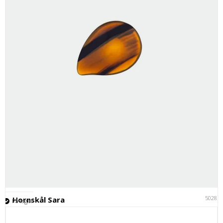
50281
Hornskål Sara
På lager