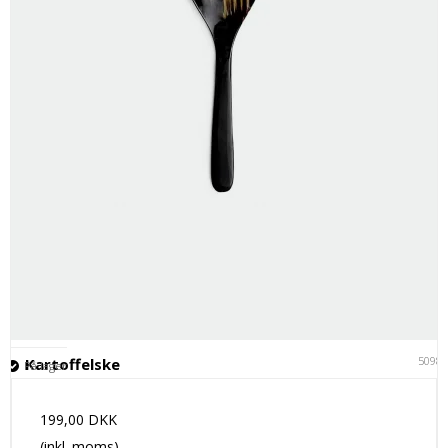
5098
Kartoffelske
På lager
199,00 DKK
(inkl. moms)