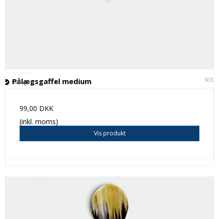
5032
Pålægsgaffel medium
På lager
99,00 DKK
(inkl. moms)
Vis produkt