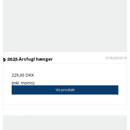
C018200050100
2025 Årsfugl hænger
På lager
229,00 DKK
(inkl. moms)
Vis produkt