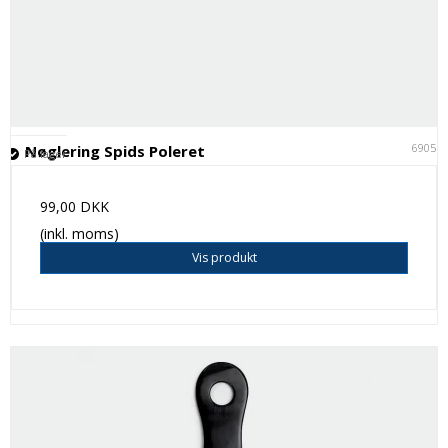
69051
Nøglering Spids Poleret
På lager
99,00 DKK
(inkl. moms)
Vis produkt