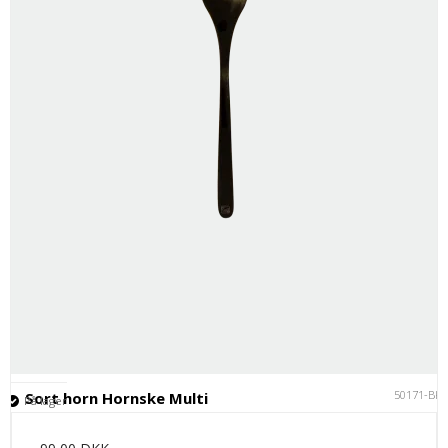
50171-BK
Sort horn Hornske Multi
På lager