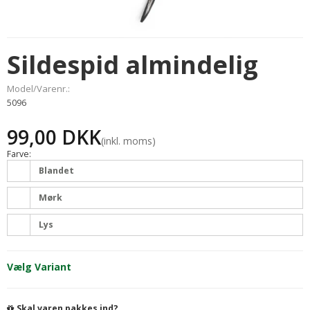
Sildespid almindelig
Model/Varenr.:
5096
99,00 DKK
(inkl. moms)
Farve:
Blandet
Mørk
Lys
Vælg Variant
Skal varen pakkes ind?