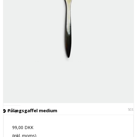
5032
Pålægsgaffel medium
På lager
99,00 DKK
(inkl. moms)