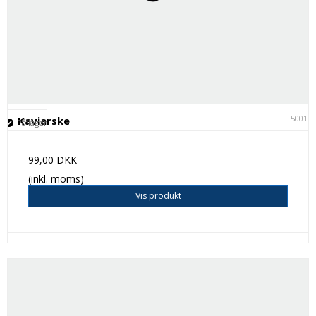
50011
Kaviarske
På lager
99,00 DKK
(inkl. moms)
Vis produkt