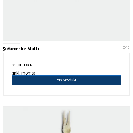
50171
Hornske Multi
På lager
99,00 DKK
(inkl. moms)
Vis produkt