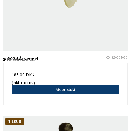
C018200010901
2024 Årsengel
På lager (12 stk.)
185,00 DKK
(inkl. moms)
Vis produkt
TILBUD