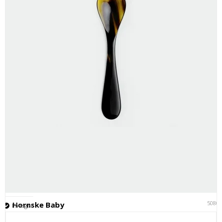
5080
Hornske Baby
På lager