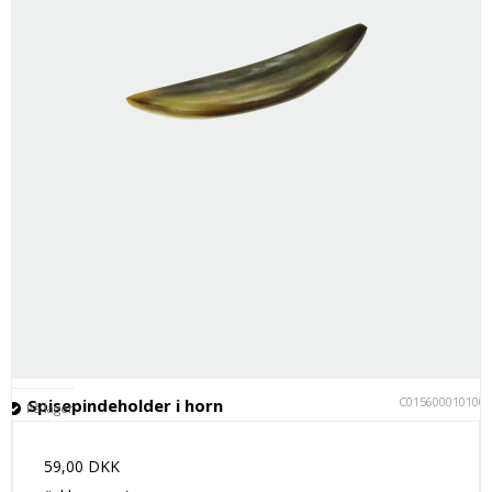
C015600010100
Spisepindeholder i horn
På lager
59,00 DKK