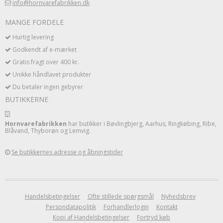
info@hornvarefabrikken.dk
MANGE FORDELE
Hurtig levering
Godkendt af e-mærket
Gratis fragt over 400 kr.
Unikke håndlavet produkter
Du betaler ingen gebyrer
BUTIKKERNE
Hornvarefabrikken
har butikker i Bøvlingbjerg, Aarhus, Ringkøbing, Ribe,
Blåvand, Thyborøn og Lemvig.
Se butikkernes adresse og åbningstider
Handelsbetingelser
Ofte stillede spørgsmål
Nyhedsbrev
Persondatapolitik
Forhandlerlogin
Kontakt
Kopi af Handelsbetingelser
Fortryd køb