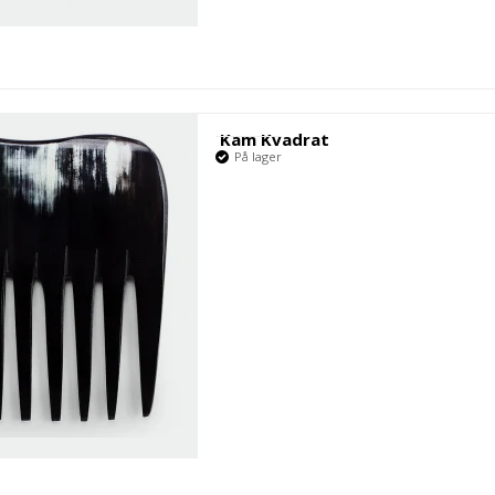
Kam Kvadrat
På lager