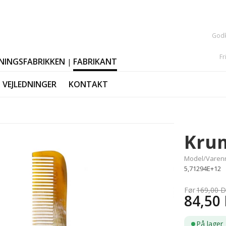
Godk
Fr
NINGSFABRIKKEN
FABRIKANT
|
VEJLEDNINGER
KONTAKT
Kru
Model/Varenr
5,71294E+12
169,00 
84,50
Konfekt
På lager