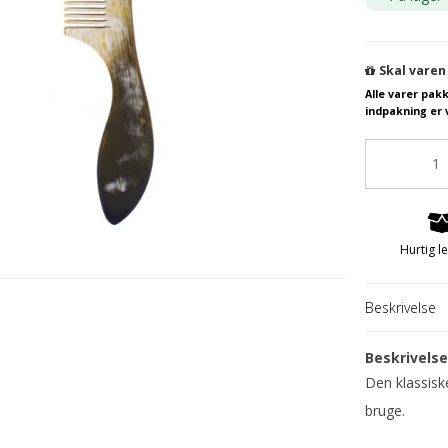
Skal varen
Alle varer pak
indpakning er 
Hurtig l
Beskrivelse
Beskrivels
Den klassisk
bruge.