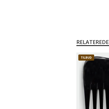
RELATERED
TILBUD