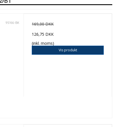
KØBT
95166-BK
169,00 DKK
126,75 DKK
(inkl. moms)
Vis produkt