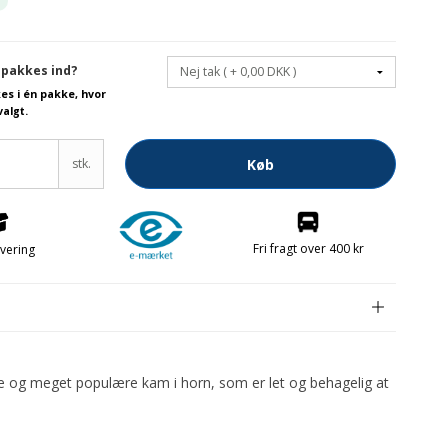
Forsølvningsfabrikken
Fabrikant
 pakkes ind?
kes i én pakke, hvor
valgt.
stk.
Køb
Fri fragt over 400 kr
evering
e
e og meget populære kam i horn, som er let og behagelig at