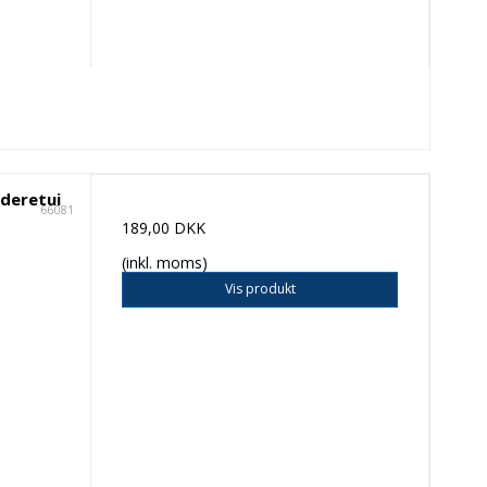
æderetui
66081
189,00 DKK
(inkl. moms)
Vis produkt