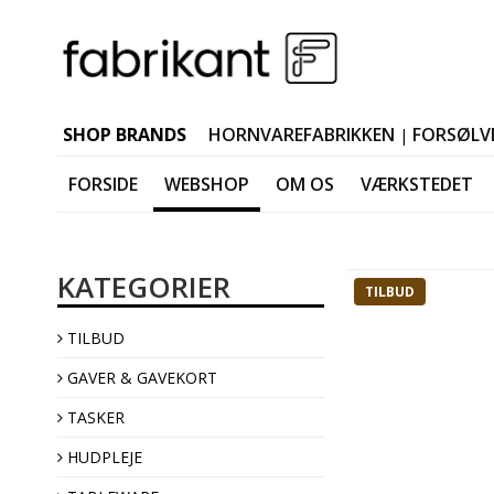
SHOP BRANDS
HORNVAREFABRIKKEN
FORSØLV
|
FORSIDE
WEBSHOP
OM OS
VÆRKSTEDET
Mors dag
KATEGORIER
Fars dag
TILBUD
Studentergaver
TILBUD
Black Friday
Adventsgaver
GAVER & GAVEKORT
Valentinsdag
TASKER
HUDPLEJE