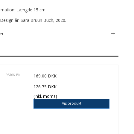
ormation: Længde 15 cm.
Design år: Sara Bruun Buch, 2020.
er
95166-BK
169,00 DKK
126,75 DKK
(inkl. moms)
Vis produkt