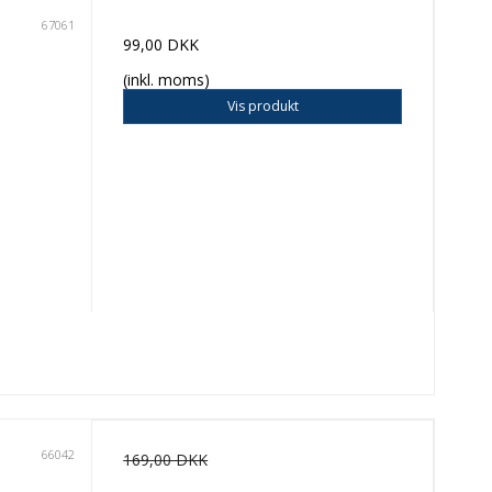
67061
99,00 DKK
(inkl. moms)
Vis produkt
66042
169,00 DKK